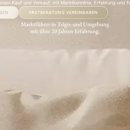
losen Kauf und Verkauf, mit Marktkenntnis, Erfahrung und Fe
SSEN
ERSTBERATUNG VEREINBAREN
Marktführer in Telgte und Umgebung
mit über 20 Jahren Erfahrung.