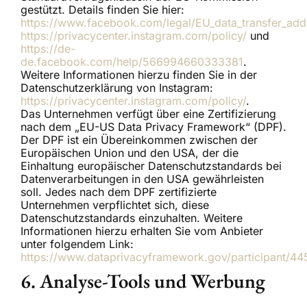
gestützt. Details finden Sie hier:
https://www.facebook.com/legal/EU_data_transfer_ad
https://privacycenter.instagram.com/policy/
und
https://de-
de.facebook.com/help/566994660333381
.
Weitere Informationen hierzu finden Sie in der
Datenschutzerklärung von Instagram:
https://privacycenter.instagram.com/policy/
.
Das Unternehmen verfügt über eine Zertifizierung
nach dem „EU-US Data Privacy Framework“ (DPF).
Der DPF ist ein Übereinkommen zwischen der
Europäischen Union und den USA, der die
Einhaltung europäischer Datenschutzstandards bei
Datenverarbeitungen in den USA gewährleisten
soll. Jedes nach dem DPF zertifizierte
Unternehmen verpflichtet sich, diese
Datenschutzstandards einzuhalten. Weitere
Informationen hierzu erhalten Sie vom Anbieter
unter folgendem Link:
https://www.dataprivacyframework.gov/participant/44
6. Analyse-Tools und Werbung